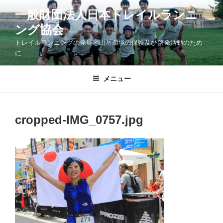
コ
一般財団法人日本トレイルランニ
ン
ング協会
テ
ン
トレイルランニングの発展と山岳環境の保護及び啓発活動のため
ツ
に
へ
ス
メニュー
キ
ッ
プ
cropped-IMG_0757.jpg