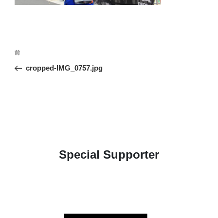
投
前
前
稿
の
cropped-IMG_0757.jpg
ナ
投
ビ
稿
ゲ
ー
シ
ョ
Special Supporter
ン