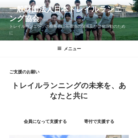
コ
一般財団法人日本トレイルランニ
ン
ング協会
テ
ン
トレイルランニングの発展と山岳環境の保護及び啓発活動のため
ツ
に
へ
ス
メニュー
キ
ッ
プ
ご支援のお願い
トレイルランニングの未来を、あ
なたと共に
会員になって支援する
寄付で支援する