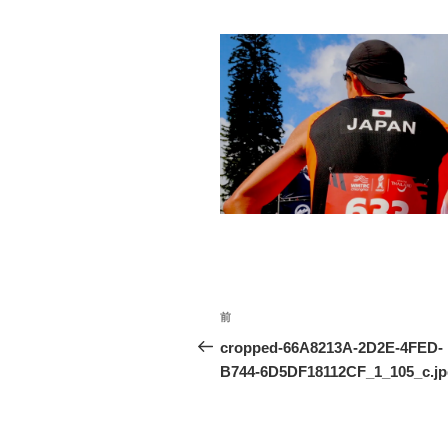
投
前
前
稿
の
cropped-66A8213A-2D2E-4FED-
投
B744-6D5DF18112CF_1_105_c.jp
ナ
稿
ビ