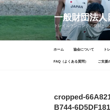
コ
ン
テ
一般財団法人
ン
トレイルランニングの発展と山
ツ
へ
ス
キ
ホーム
協会について
ト
ッ
プ
FAQ（よくある質問）
ご支援
cropped-66A82
B744-6D5DF181