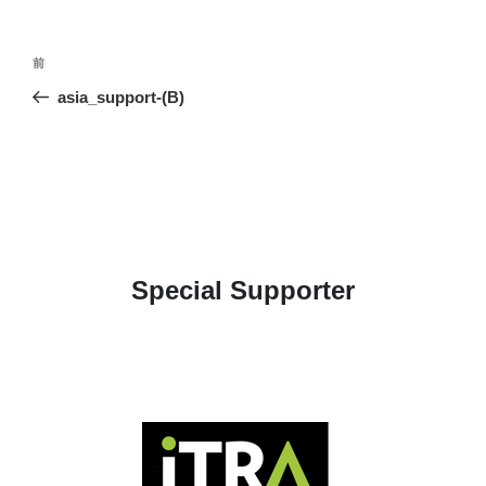
投
前
前
稿
の
asia_support-(B)
ナ
投
ビ
稿
ゲ
ー
シ
ョ
Special Supporter
ン