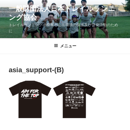
コ
一般財団法人日本トレイルランニ
ン
ング協会
テ
ン
トレイルランニングの発展と山岳環境の保護及び啓発活動のため
ツ
に
へ
ス
メニュー
キ
ッ
プ
asia_support-(B)