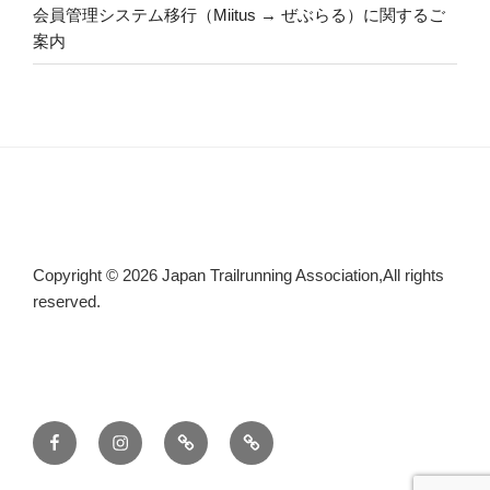
会員管理システム移行（Miitus → ぜぶらる）に関するご
案内
Copyright © 2026 Japan Trailrunning Association,All rights
reserved.
Facebook
Instagram
threads
X