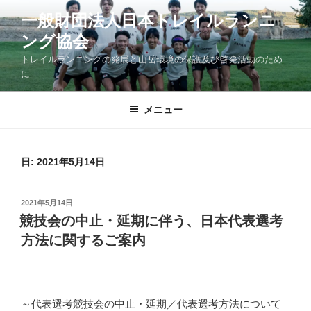
コ
一般財団法人日本トレイルランニ
ン
ング協会
テ
ン
トレイルランニングの発展と山岳環境の保護及び啓発活動のため
ツ
に
へ
ス
メニュー
キ
ッ
プ
日:
2021年5月14日
投
2021年5月14日
稿
競技会の中止・延期に伴う、日本代表選考
日:
方法に関するご案内
～代表選考競技会の中止・延期／代表選考方法について