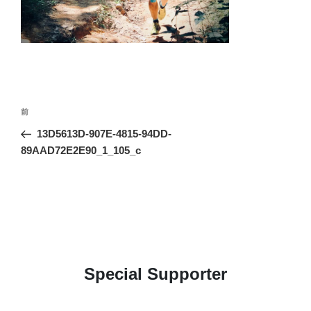
投
前
前
稿
の
13D5613D-907E-4815-94DD-
ナ
投
89AAD72E2E90_1_105_c
ビ
稿
ゲ
ー
シ
ョ
ン
Special Supporter