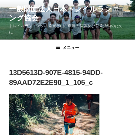
コ
一般財団法人日本トレイルランニ
ン
ング協会
テ
ン
トレイルランニングの発展と山岳環境の保護及び啓発活動のため
ツ
に
へ
ス
メニュー
キ
ッ
プ
13D5613D-907E-4815-94DD-
89AAD72E2E90_1_105_c