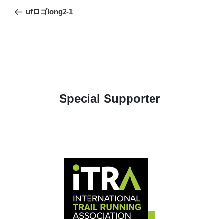
稿
の
ufロゴlong2-1
ナ
投
ビ
稿
ゲ
ー
シ
ョ
Special Supporter
ン