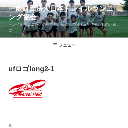
コ
一般財団法人日本トレイルランニ
ン
ング協会
テ
ン
トレイルランニングの発展と山岳環境の保護及び啓発活動のため
ツ
に
へ
ス
メニュー
キ
ッ
プ
ufロゴlong2-1
投
前
前