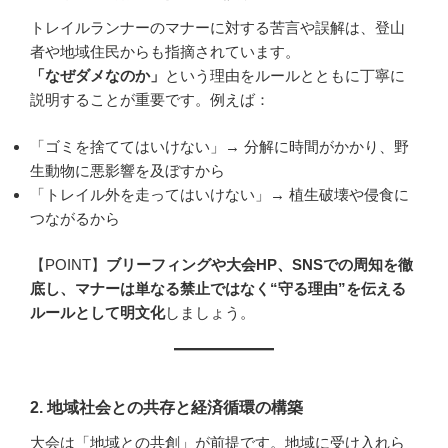
トレイルランナーのマナーに対する苦言や誤解は、登山
者や地域住民からも指摘されています。
「なぜダメなのか」
という理由をルールとともに丁寧に
説明することが重要です。例えば：
「ゴミを捨ててはいけない」→ 分解に時間がかかり、野
生動物に悪影響を及ぼすから
「トレイル外を走ってはいけない」→ 植生破壊や侵食に
つながるから
【POINT】
ブリーフィングや大会HP、SNSでの周知を徹
底し、マナーは単なる禁止ではなく“守る理由”を伝える
ルールとして明文化
しましょう。
2.
地域社会との共存と経済循環の構築
大会は「地域との共創」が前提です。地域に受け入れら