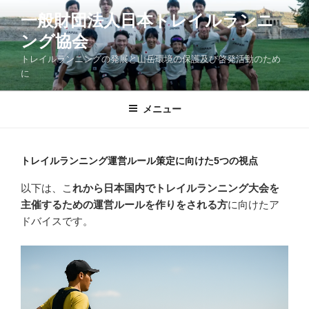
コ
一般財団法人日本トレイルランニ
ン
ング協会
テ
ン
トレイルランニングの発展と山岳環境の保護及び啓発活動のため
ツ
に
へ
ス
メニュー
キ
ッ
プ
トレイルランニング運営ルール策定に向けた5つの視点
以下は、こ
れから日本国内でトレイルランニング大会を
主催するための運営ルールを作りをされる方
に向けたア
ドバイスです。