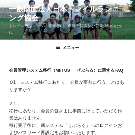
コ
一般財団法人日本トレイルランニ
ン
ング協会
テ
ン
トレイルランニングの発展と山岳環境の保護及び啓発活動のため
ツ
に
へ
ス
メニュー
キ
ッ
プ
会員管理システム移行（MIITUS → ぜぶらる）に関するFAQ
Ｑ1．システム移行にあたり、会員が事前に行うことはあ
りますか？
Ａ1．
移行にあたり、会員の皆さまに事前に行っていただく作
業はありません。
移行完了後に、新システム「ぜぶらる」へのログインお
よびパスワード再設定をお願いいたします。